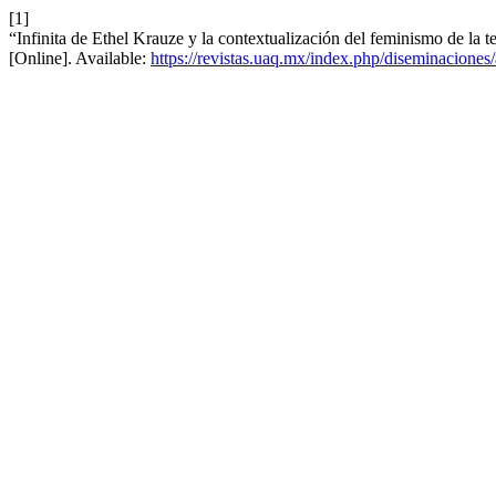
[1]
“Infinita de Ethel Krauze y la contextualización del feminismo de la t
[Online]. Available:
https://revistas.uaq.mx/index.php/diseminaciones/