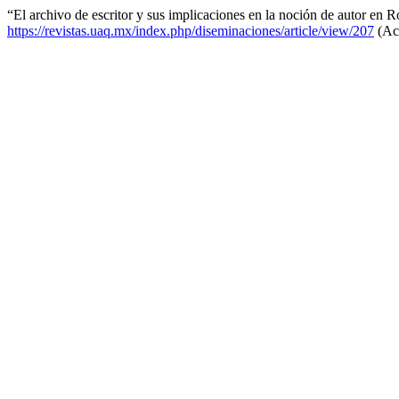
“El archivo de escritor y sus implicaciones en la noción de autor e
https://revistas.uaq.mx/index.php/diseminaciones/article/view/207
(Acc