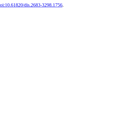
oi:10.61820/dis.2683-3298.1756
.