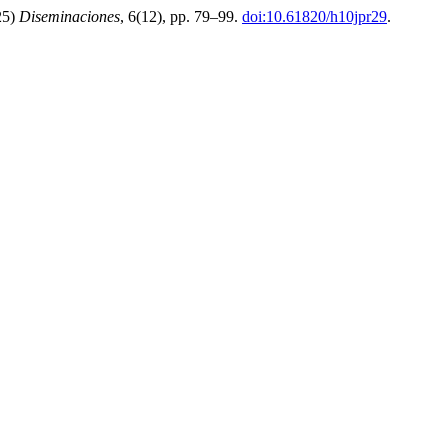
25)
Diseminaciones
, 6(12), pp. 79–99.
doi:10.61820/h10jpr29
.