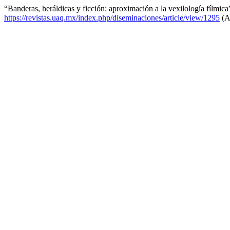
“Banderas, heráldicas y ficción: aproximación a la vexilología fílmic
https://revistas.uaq.mx/index.php/diseminaciones/article/view/1295
(A