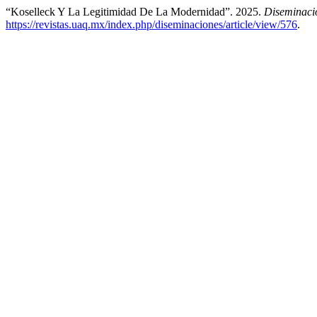
“Koselleck Y La Legitimidad De La Modernidad”. 2025.
Diseminaci
https://revistas.uaq.mx/index.php/diseminaciones/article/view/576
.