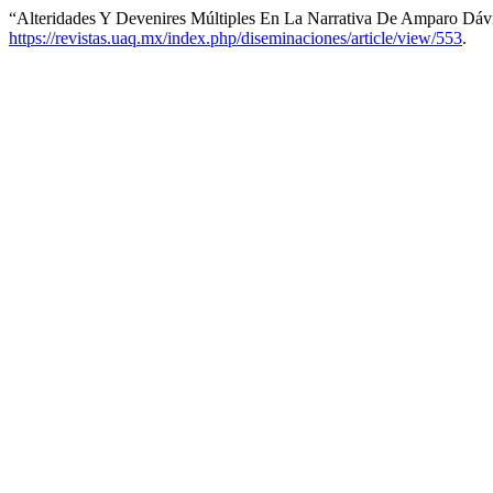
“Alteridades Y Devenires Múltiples En La Narrativa De Amparo Dáv
https://revistas.uaq.mx/index.php/diseminaciones/article/view/553
.