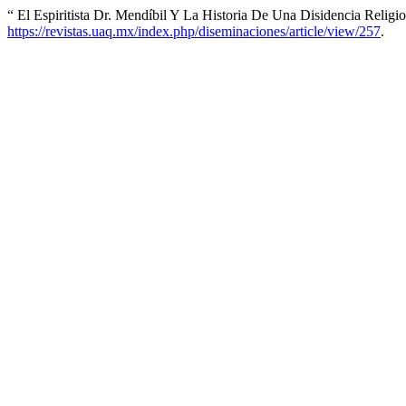
“ El Espiritista Dr. Mendíbil Y La Historia De Una Disidencia Reli
https://revistas.uaq.mx/index.php/diseminaciones/article/view/257
.