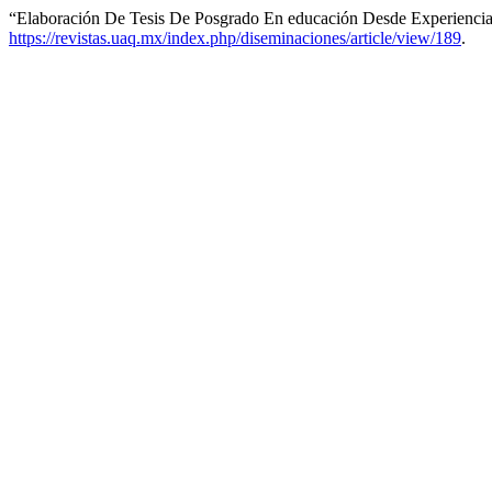
“Elaboración De Tesis De Posgrado En educación Desde Experiencia
https://revistas.uaq.mx/index.php/diseminaciones/article/view/189
.