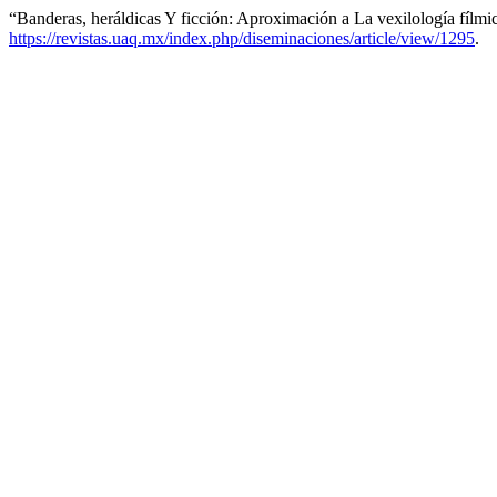
“Banderas, heráldicas Y ficción: Aproximación a La vexilología fílmi
https://revistas.uaq.mx/index.php/diseminaciones/article/view/1295
.