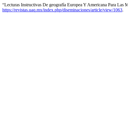
“Lecturas Instructivas De geografía Europea Y Americana Para Las 
https://revistas.uaq.mx/index.php/diseminaciones/article/view/1063
.