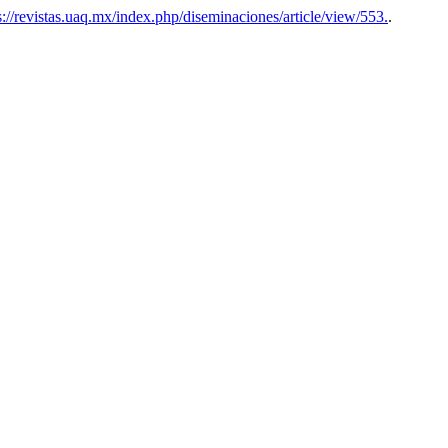
://revistas.uaq.mx/index.php/diseminaciones/article/view/553.
.