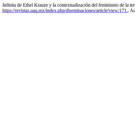
Infinita de Ethel Krauze y la contextualización del feminismo de la te
https://revistas.uaq.mx/index.php/diseminaciones/article/view/171.
. A