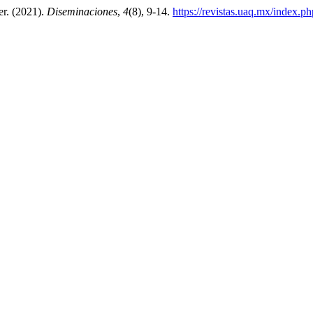
er. (2021).
Diseminaciones
,
4
(8), 9-14.
https://revistas.uaq.mx/index.p