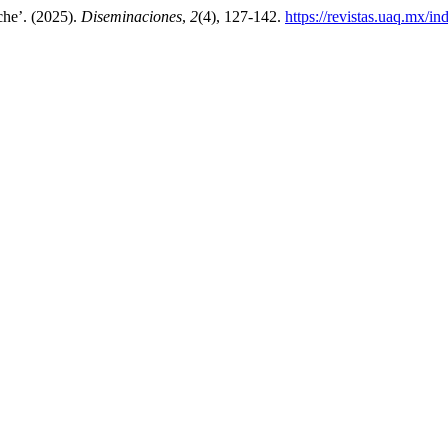
che’. (2025).
Diseminaciones
,
2
(4), 127-142.
https://revistas.uaq.mx/i