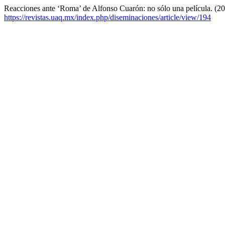
Reacciones ante ‘Roma’ de Alfonso Cuarón: no sólo una película. (2
https://revistas.uaq.mx/index.php/diseminaciones/article/view/194