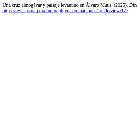
Una cruz almogávar y paisaje levantino en Álvaro Mutis. (2025).
Dis
https://revistas.uaq.mx/index.php/diseminaciones/article/view/177