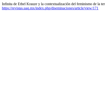
Infinita de Ethel Krauze y la contextualización del feminismo de la te
https://revistas.uaq.mx/index.php/diseminaciones/article/view/171