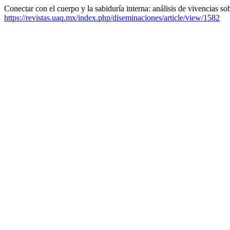
Conectar con el cuerpo y la sabiduría interna: análisis de vivencias s
https://revistas.uaq.mx/index.php/diseminaciones/article/view/1582