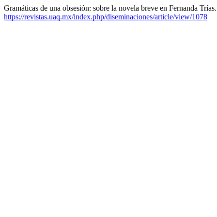
Gramáticas de una obsesión: sobre la novela breve en Fernanda Trías
https://revistas.uaq.mx/index.php/diseminaciones/article/view/1078