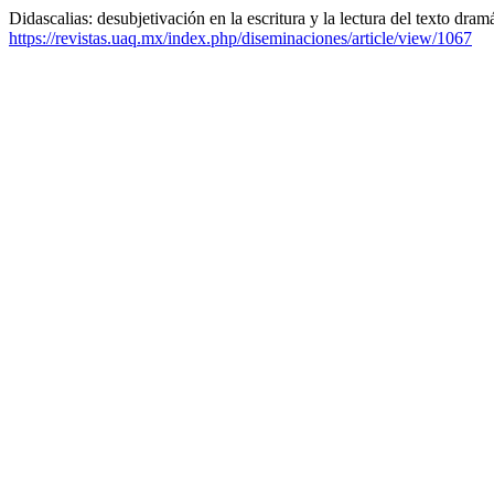
Didascalias: desubjetivación en la escritura y la lectura del texto dram
https://revistas.uaq.mx/index.php/diseminaciones/article/view/1067