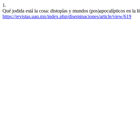
1.
Qué jodida está la cosa: distopías y mundos (pos)apocalípticos en la li
https://revistas.uaq.mx/index.php/diseminaciones/article/view/619