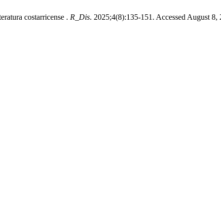
teratura costarricense .
R_Dis
. 2025;4(8):135-151. Accessed August 8, 