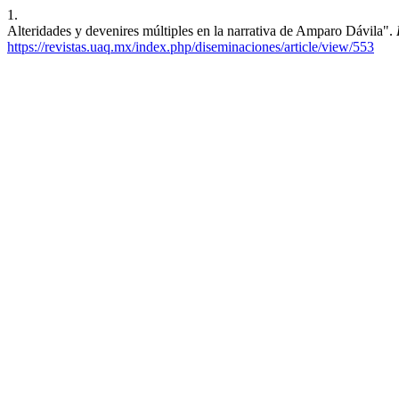
1.
Alteridades y devenires múltiples en la narrativa de Amparo Dávila".
https://revistas.uaq.mx/index.php/diseminaciones/article/view/553