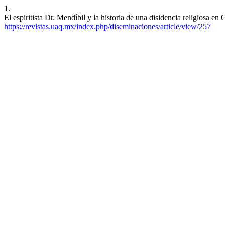
1.
El espiritista Dr. Mendíbil y la historia de una disidencia religiosa e
https://revistas.uaq.mx/index.php/diseminaciones/article/view/257