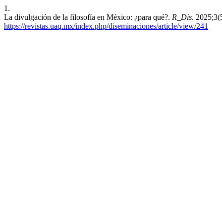
1.
La divulgación de la filosofía en México: ¿para qué?.
R_Dis
. 2025;3(
https://revistas.uaq.mx/index.php/diseminaciones/article/view/241