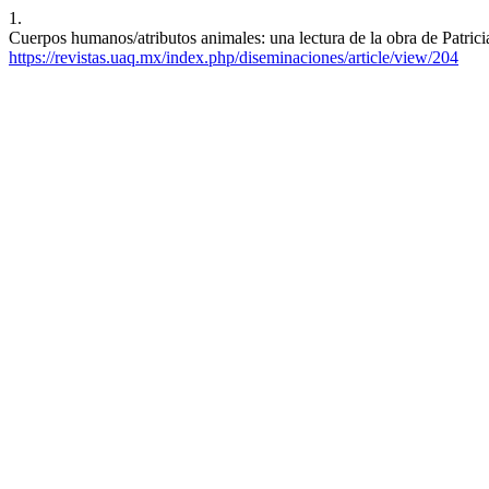
1.
Cuerpos humanos/atributos animales: una lectura de la obra de Patric
https://revistas.uaq.mx/index.php/diseminaciones/article/view/204