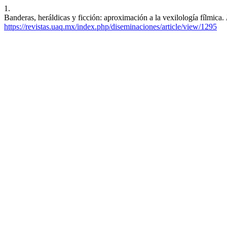
1.
Banderas, heráldicas y ficción: aproximación a la vexilología fílmica.
https://revistas.uaq.mx/index.php/diseminaciones/article/view/1295