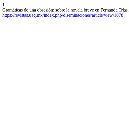
1.
Gramáticas de una obsesión: sobre la novela breve en Fernanda Trías
https://revistas.uaq.mx/index.php/diseminaciones/article/view/1078