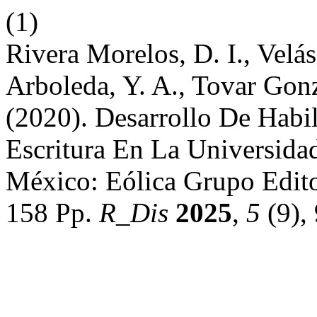
(1)
Rivera Morelos, D. I., Velá
Arboleda, Y. A., Tovar Gonz
(2020). Desarrollo De Habi
Escritura En La Universida
México: Eólica Grupo Edit
158 Pp.
R_Dis
2025
,
5
(9),