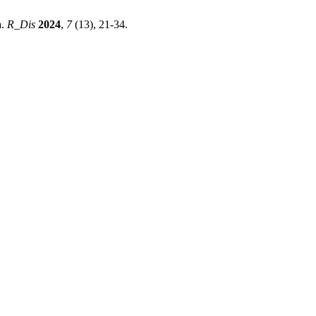
a.
R_Dis
2024
,
7
(13), 21-34.