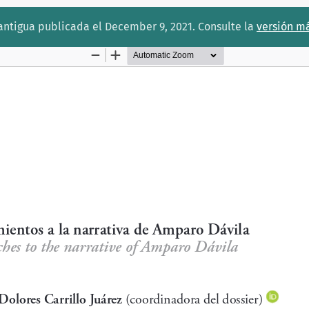
 antigua publicada el December 9, 2021. Consulte la
versión má