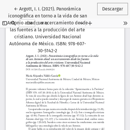
Volver a los detalles del artículo
←
Argott, I. I. (2021). Panorámica
Descargar
iconográfica en torno a la vida de san
Antonio abad: un acercamiento desde
las fuentes a la producción del arte
cristiano. Universidad Nacional
Autónoma de México. ISBN: 978-607-
30-5142-2