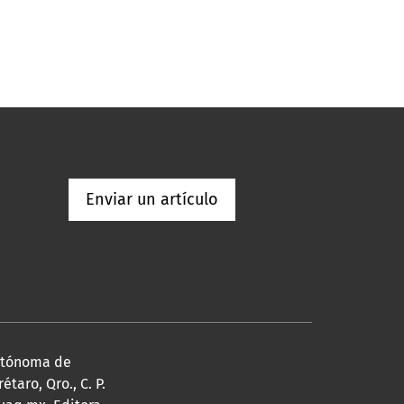
Enviar un artículo
Autónoma de
taro, Qro., C. P.