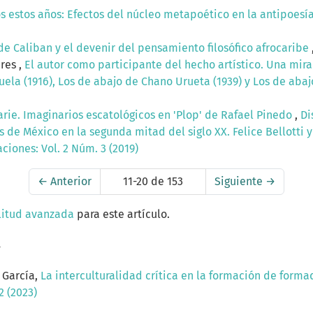
os estos años: Efectos del núcleo metapoético en la antipoesí
de Caliban y el devenir del pensamiento filosófico afrocaribe
res ,
El autor como participante del hecho artístico. Una mir
uela (1916), Los de abajo de Chano Urueta (1939) y Los de aba
rie. Imaginarios escatológicos en 'Plop' de Rafael Pinedo
,
Di
s de México en la segunda mitad del siglo XX. Felice Bellotti y 
ciones: Vol. 2 Núm. 3 (2019)
←
Anterior
11-20 de 153
Siguiente
→
litud avanzada
para este artículo.
a
 García,
La interculturalidad crítica en la formación de formad
2 (2023)