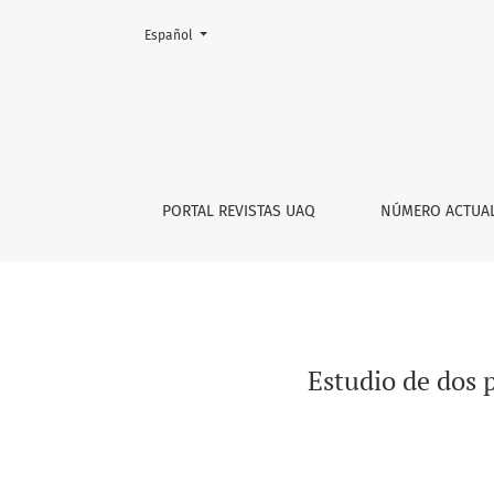
Cambiar el idioma. El actual es:
Español
Estudio de dos personalidades infantiles en 
PORTAL REVISTAS UAQ
NÚMERO ACTUA
Estudio de dos 