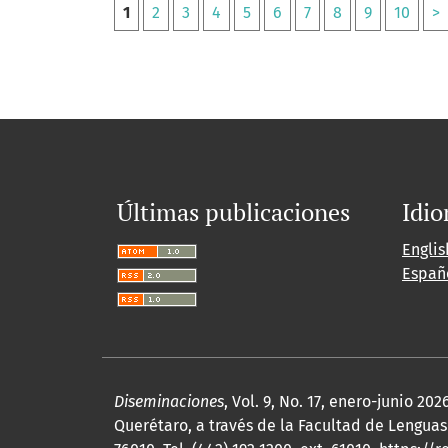
1
2
3
4
5
6
7
8
9
10
>
Últimas publicaciones
Idi
Englis
Españ
Diseminaciones
, Vol. 9, No. 17, enero-junio 
Querétaro, a través de la Facultad de Lenguas 