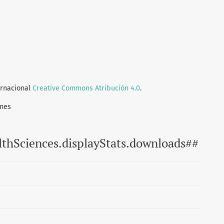
ernacional
Creative Commons Atribución 4.0
.
ones
lthSciences.displayStats.downloads##