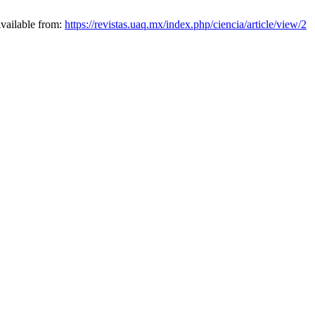
Available from:
https://revistas.uaq.mx/index.php/ciencia/article/view/2