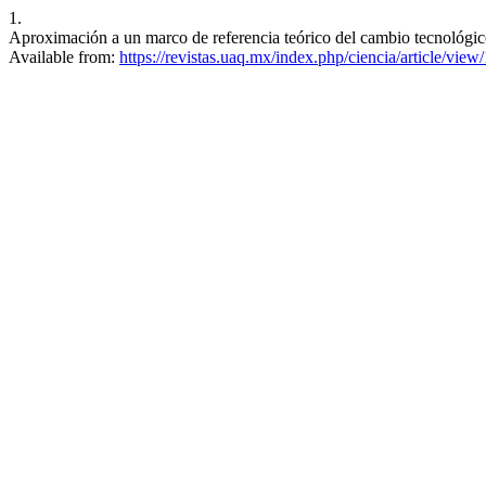
1.
Aproximación a un marco de referencia teórico del cambio tecnológico
Available from:
https://revistas.uaq.mx/index.php/ciencia/article/view