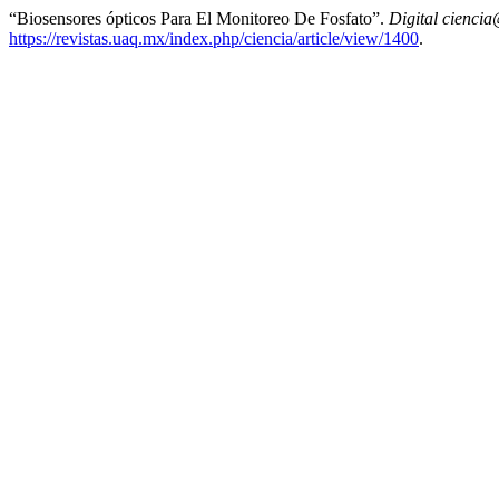
“Biosensores ópticos Para El Monitoreo De Fosfato”.
Digital cienci
https://revistas.uaq.mx/index.php/ciencia/article/view/1400
.