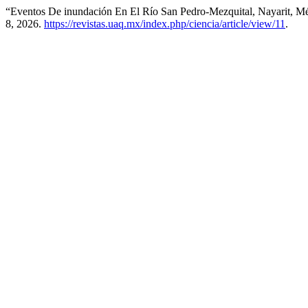
“Eventos De inundación En El Río San Pedro-Mezquital, Nayarit, M
8, 2026.
https://revistas.uaq.mx/index.php/ciencia/article/view/11
.