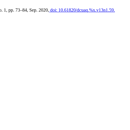
no. 1, pp. 73–84, Sep. 2020,
doi: 10.61820/dcuaq.%x.v13n1.59.