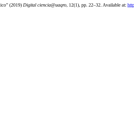
xico” (2019)
Digital ciencia@uaqro
, 12(1), pp. 22–32. Available at:
htt