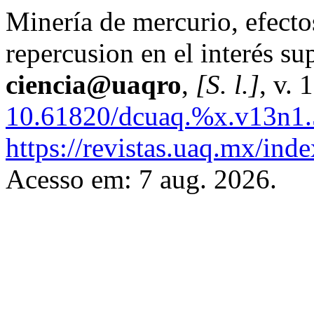
Minería de mercurio, efect
repercusion en el interés s
ciencia@uaqro
,
[S. l.]
, v. 
10.61820/dcuaq.%x.v13n1.
https://revistas.uaq.mx/inde
Acesso em: 7 aug. 2026.