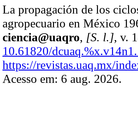
La propagación de los ciclo
agropecuario en México 1
ciencia@uaqro
,
[S. l.]
, v. 
10.61820/dcuaq.%x.v14n1.
https://revistas.uaq.mx/inde
Acesso em: 6 aug. 2026.