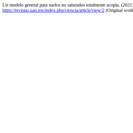
Un modelo general para suelos no saturados totalmente acopla. (2021
https://revistas.uaq.mx/index.php/ciencia/article/view/2
(Original work