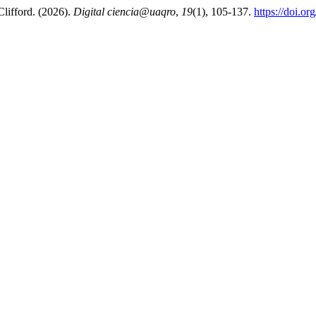
Clifford. (2026).
Digital ciencia@uaqro
,
19
(1), 105-137.
https://doi.o