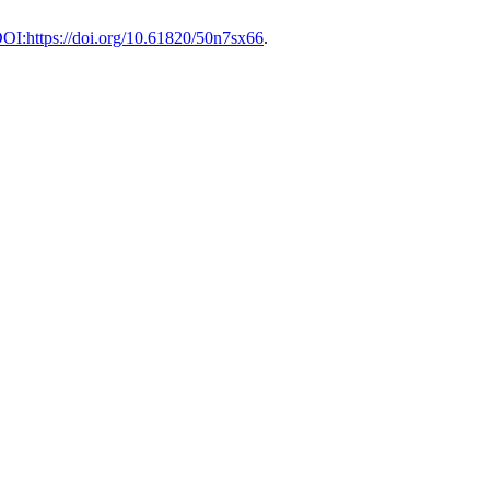
DOI:https://doi.org/10.61820/50n7sx66
.