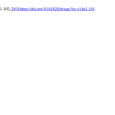
95–105
. DOI:https://doi.org/10.61820/dcuaq.%x.v14n1.110
.