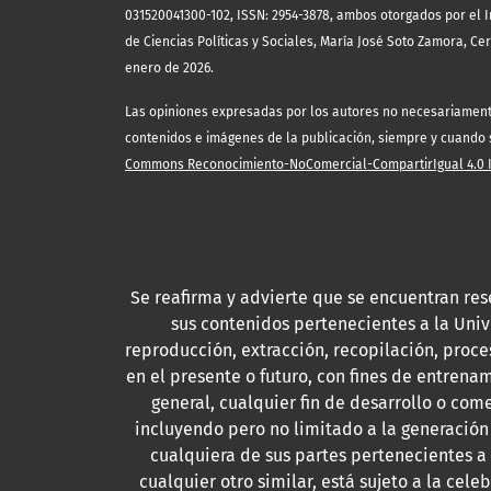
031520041300-102, ISSN: 2954-3878, ambos otorgados por el I
de Ciencias Políticas y Sociales, María José Soto Zamora, Ce
enero de 2026.
Las opiniones expresadas por los autores no necesariamente r
contenidos e imágenes de la publicación, siempre y cuando se
Commons Reconocimiento-NoComercial-CompartirIgual 4.0 In
Se reafirma y advierte que se encuentran res
sus contenidos pertenecientes a la Uni
reproducción, extracción, recopilación, proce
en el presente o futuro, con fines de entrenam
general, cualquier fin de desarrollo o come
incluyendo pero no limitado a la generación
cualquiera de sus partes pertenecientes a
cualquier otro similar, está sujeto a la cel