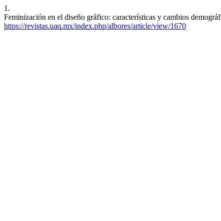
1.
Feminización en el diseño gráfico: características y cambios demográf
https://revistas.uaq.mx/index.php/albores/article/view/1670