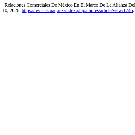
“Relaciones Comerciales De México En El Marco De La Alianza Del
10, 2026.
https://revistas.uaq.mx/index.php/albores/article/view/1746
.