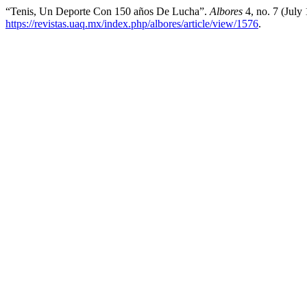
“Tenis, Un Deporte Con 150 años De Lucha”.
Albores
4, no. 7 (July
https://revistas.uaq.mx/index.php/albores/article/view/1576
.