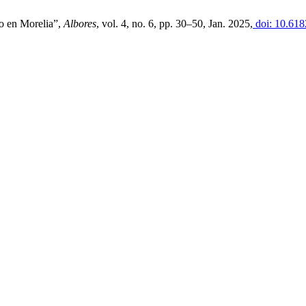
eo en Morelia”,
Albores
, vol. 4, no. 6, pp. 30–50, Jan. 2025,
doi: 10.618